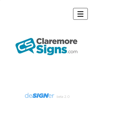
SIGN
de
er
beta 2.0